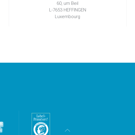
60, um Beil
L-7653 HEFFINGEN
Luxembourg