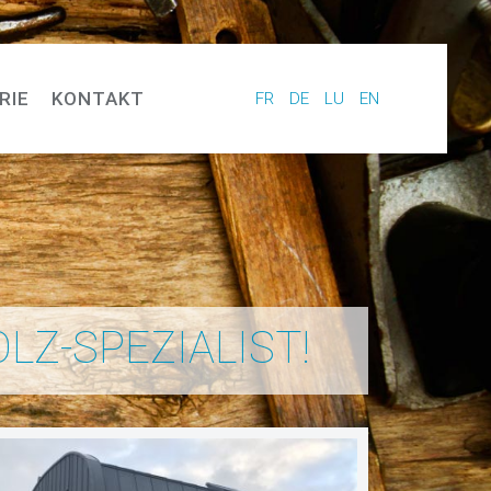
RIE
KONTAKT
FR
DE
LU
EN
O
L
Z
-
S
P
E
Z
I
A
L
I
S
T
!