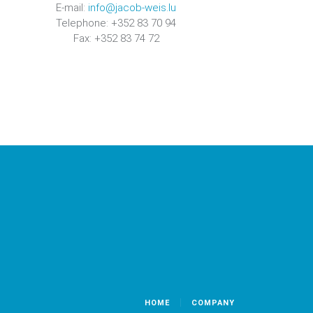
E-mail:
info@jacob-weis.lu
Telephone: +352 83 70 94
Fax: +352 83 74 72
HOME
COMPANY