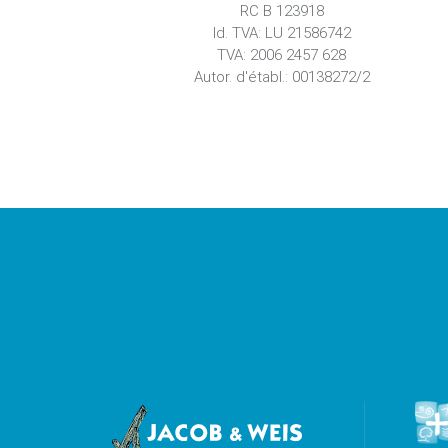
RC B 123918
Id. TVA: LU 21586742
TVA: 2006 2457 628
Autor. d'établ.: 00138272/2