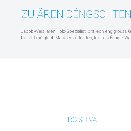
ZU ÄREN DÉNGSCHTEN
Jacob-Weis, ären Holz-Spezialist, bitt Iech eng grouss
bescht méiglech Manéier ze treffen, leet eis Équipe Wae
RC & TVA