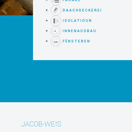
DAACHDECKEREI
ISOLATIOUN
INNENAUSBAU
FËNSTEREN
JACOB-WEIS