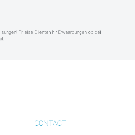
sungen! Fir eise Clienten hir Erwaardungen op déi
l.
CONTACT