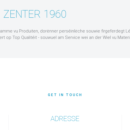
 ZENTER 1960
 Gamme vu Produiten, dorënner perséinlëche souwie firgeferdegt Léi
rt op Top Qualitéit - souwuel am Service wei an der Wiel vu Materia
GET IN TOUCH
ADRESSE