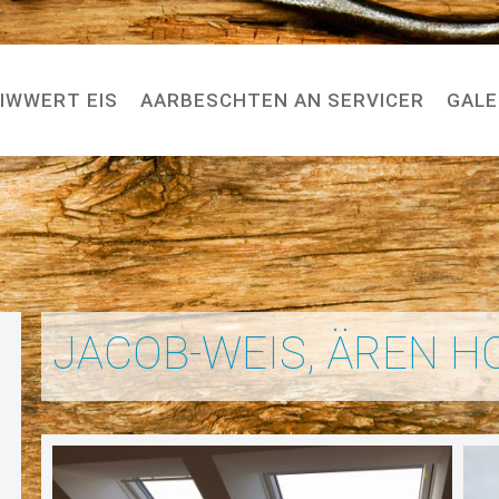
IWWERT EIS
AARBESCHTEN AN SERVICER
GALE
J
A
C
O
B
-
W
E
I
S
,
Ä
R
E
N
H